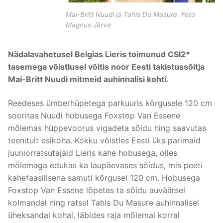
Mai-Britt Nuudi ja Tahis Du Masure. Foto
Magnus Järve
Nädalavahetusel Belgias Lieris toimunud CSI2*
tasemega võistlusel võitis noor Eesti
takistussõitja
Mai-Britt Nuudi mitmeid auhinnalisi kohti.
Reedeses ümberhüpetega parkuuris kõrgusele 120 cm
sooritas Nuudi hobusega Foxstop Van Essene
mõlemas hüppevoorus vigadeta sõidu ning saavutas
teenitult esikoha. Kokku võistles Eesti üks parimaid
juuniorratsutajaid Lieris kahe hobusega, olles
mõlemaga edukas ka laupäevases sõidus, mis peeti
kahefaasilisena samuti kõrgusel 120 cm. Hobusega
Foxstop Van Essene lõpetas ta sõidu auväärsel
kolmandal ning ratsul Tahis Du Masure auhinnalisel
üheksandal kohal, läbides raja mõlemal korral