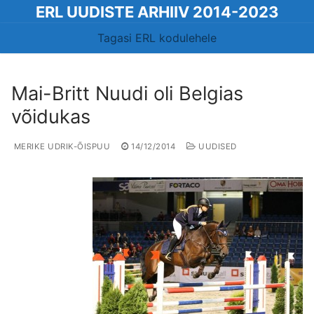
Skip
ERL UUDISTE ARHIIV 2014-2023
to
Tagasi ERL kodulehele
content
Mai-Britt Nuudi oli Belgias
võidukas
MERIKE UDRIK-ÕISPUU
14/12/2014
UUDISED