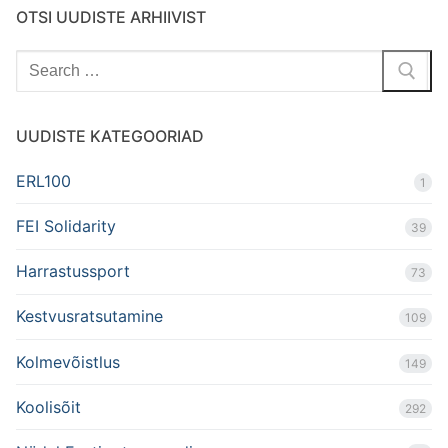
OTSI UUDISTE ARHIIVIST
Search
for:
UUDISTE KATEGOORIAD
ERL100
1
FEI Solidarity
39
Harrastussport
73
Kestvusratsutamine
109
Kolmevõistlus
149
Koolisõit
292