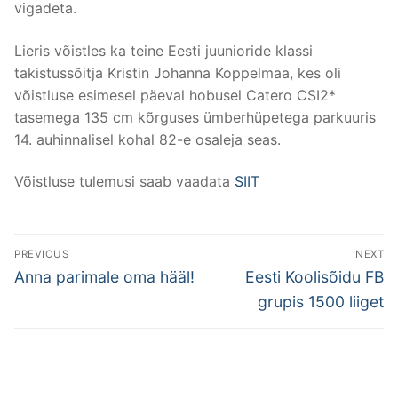
vigadeta.
Lieris võistles ka teine Eesti juunioride klassi
takistussõitja Kristin Johanna Koppelmaa, kes oli
võistluse esimesel päeval hobusel Catero CSI2*
tasemega 135 cm kõrguses ümberhüpetega parkuuris
14. auhinnalisel kohal 82-e osaleja seas.
Võistluse tulemusi saab vaadata
SIIT
Post
PREVIOUS
NEXT
navigation
Previous
Next
Anna parimale oma hääl!
Eesti Koolisõidu FB
post:
post:
grupis 1500 liiget