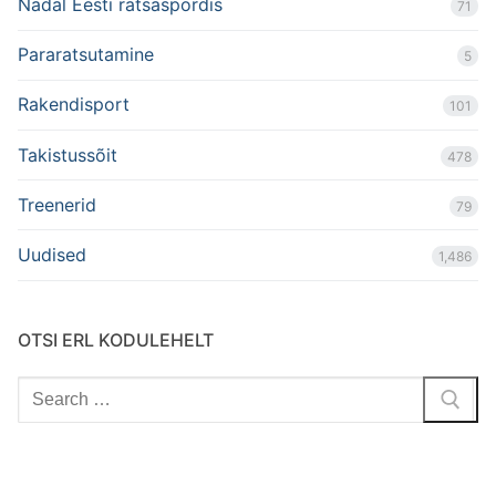
Nädal Eesti ratsaspordis
71
Pararatsutamine
5
Rakendisport
101
Takistussõit
478
Treenerid
79
Uudised
1,486
OTSI ERL KODULEHELT
Search
for: