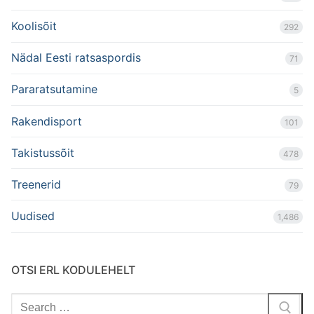
Koolisõit
292
Nädal Eesti ratsaspordis
71
Pararatsutamine
5
Rakendisport
101
Takistussõit
478
Treenerid
79
Uudised
1,486
OTSI ERL KODULEHELT
Search