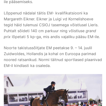
ile pääsemiseks.
Lõppenud nädalal täitis EM- kvalifikatsiooni ka
Margareth Eikner. Eikner ja Luigi vd Kornelishoeve
tegid häid tulemusi CSIOJ tasemega võistlusel Lieris.
Puhtalt sõideti 140 cm parkuur ning võistluse
grand
prix
lõpetati 5 kp-ga, mis andis vajaliku pääsu EM-ile.
Noorte takistussõitjate EM peetakse 9. – 14. juulil
Zuidwoldes, Hollandis ja kohal on Euroopa parimad
noored ratsanikud. Normi täitnud sportlased plaanivad
EM-il kindlasti ka osaleda.