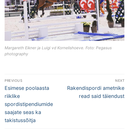
Margareth Eikner ja Luigi vd Kornelishoeve. Foto:
Pegasus
photography
Post
PREVIOUS
NEXT
navigation
Previous
Next
Esimese poolaasta
Rakendispordi ametnike
post:
post:
riiklike
read said täiendust
spordistipendiumide
saajate seas ka
takistussõitja