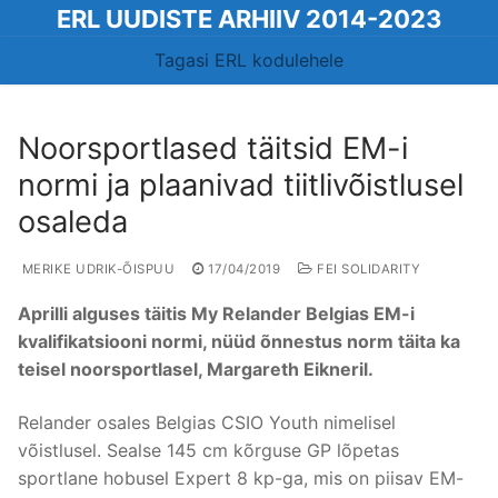
Skip
ERL UUDISTE ARHIIV 2014-2023
to
Tagasi ERL kodulehele
content
Noorsportlased täitsid EM-i
normi ja plaanivad tiitlivõistlusel
osaleda
MERIKE UDRIK-ÕISPUU
17/04/2019
FEI SOLIDARITY
Aprilli alguses täitis My Relander Belgias EM-i
kvalifikatsiooni normi, nüüd õnnestus norm täita ka
teisel noorsportlasel, Margareth Eikneril.
Relander osales Belgias CSIO Youth nimelisel
võistlusel. Sealse 145 cm kõrguse GP lõpetas
sportlane hobusel Expert 8 kp-ga, mis on piisav EM-