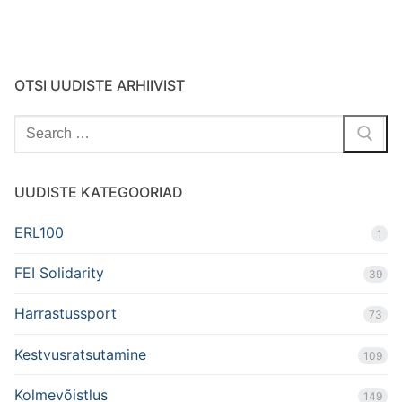
OTSI UUDISTE ARHIIVIST
Search
for:
UUDISTE KATEGOORIAD
ERL100
1
FEI Solidarity
39
Harrastussport
73
Kestvusratsutamine
109
Kolmevõistlus
149