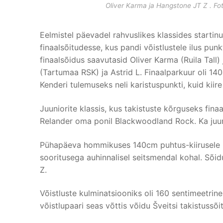
Oliver Karma ja Hangstone JT Z . Fot
Eelmistel päevadel rahvuslikes klassides startin
finaalsõitudesse, kus pandi võistlustele ilus pu
finaalsõidus saavutasid Oliver Karma (Ruila Tall)
(Tartumaa RSK) ja Astrid L. Finaalparkuur oli 140
Kenderi tulemuseks neli karistuspunkti, kuid kiir
Juuniorite klassis, kus takistuste kõrguseks fina
Relander oma ponil Blackwoodland Rock. Ka juunio
Pühapäeva hommikuses 140cm puhtus-kiirusele p
sooritusega auhinnalisel seitsmendal kohal. Sõi
Z.
Võistluste kulminatsiooniks oli 160 sentimeetr
võistlupaari seas võttis võidu Šveitsi takistus