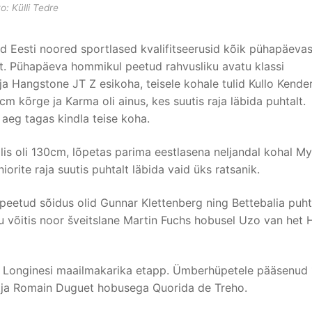
o: Külli Tedre
ud Eesti noored sportlased kvalifitseerusid kõik pühapäeva
nkt. Pühapäeva hommikul peetud rahvusliku avatu klassi
 ja Hangstone JT Z esikoha, teisele kohale tulid Kullo Kende
cm kõrge ja Karma oli ainus, kes suutis raja läbida puhtalt.
e aeg tagas kindla teise koha.
alis oli 130cm, lõpetas parima eestlasena neljandal kohal My
rite raja suutis puhtalt läbida vaid üks ratsanik.
eetud sõidus olid Gunnar Klettenberg ning Bettebalia puh
du võitis noor šveitslane Martin Fuchs hobusel Uzo van het
ine Longinesi maailmakarika etapp. Ümberhüpetele pääsenud
sõitja Romain Duguet hobusega Quorida de Treho.