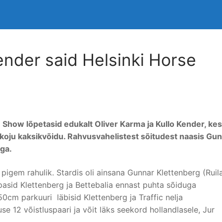
ender said Helsinki Horse
Show lõpetasid edukalt Oliver Karma ja Kullo Kender, kes
 koju kaksikvõidu. Rahvusvahelistest sõitudest naasis Gu
ga.
pigem rahulik. Stardis oli ainsana Gunnar Klettenberg (Ruil
asid Klettenberg ja Bettebalia ennast puhta sõiduga
50cm parkuuri läbisid Klettenberg ja Traffic nelja
se 12 võistluspaari ja võit läks seekord hollandlasele, Jur