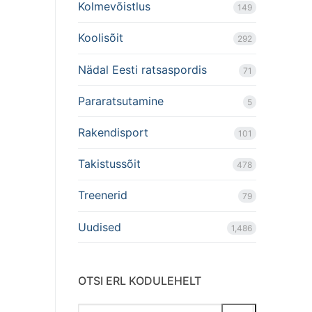
Kolmevõistlus
149
Koolisõit
292
Nädal Eesti ratsaspordis
71
Pararatsutamine
5
Rakendisport
101
Takistussõit
478
Treenerid
79
Uudised
1,486
OTSI ERL KODULEHELT
Search