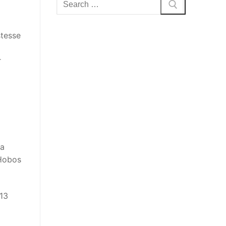
for:
stesse
r
ta
 Hobos
 13