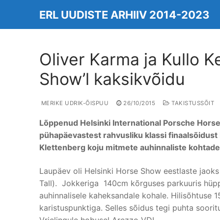
Skip
ERL UUDISTE ARHIIV 2014-2023
to
content
Oliver Karma ja Kullo K
Show’l kaksikvõidu
MERIKE UDRIK-ÕISPUU
26/10/2015
TAKISTUSSÕIT
Lõppenud Helsinki International Porsche Horse 
pühapäevastest rahvusliku klassi finaalsõidust
Klettenberg koju mitmete auhinnaliste kohtade
Laupäev oli Helsinki Horse Show eestlaste jaoks 
Tall). Jokkeriga 140cm kõrguses parkuuris hüpp
auhinnalisele kaheksandale kohale. Hilisõhtuse 1
karistuspunktiga. Selles sõidus tegi puhta sooritu
Vrielingule hobusel Arezzo VDL.