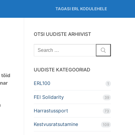
TAGASI ERL KODULEHELE
OTSI UUDISTE ARHIIVIST
Search
for:
UUDISTE KATEGOORIAD
 tõid
nnar
ERL100
1
FEI Solidarity
39
a
Harrastussport
73
Kestvusratsutamine
109