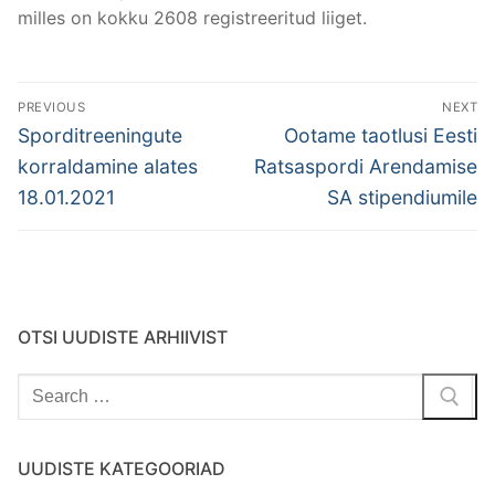
milles on kokku 2608 registreeritud liiget.
Post
PREVIOUS
NEXT
navigation
Previous
Next
Sporditreeningute
Ootame taotlusi Eesti
post:
post:
korraldamine alates
Ratsaspordi Arendamise
18.01.2021
SA stipendiumile
OTSI UUDISTE ARHIIVIST
Search
for:
UUDISTE KATEGOORIAD