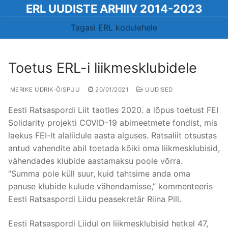
Skip
ERL UUDISTE ARHIIV 2014-2023
to
Tagasi ERL kodulehele
content
Toetus ERL-i liikmesklubidele
MERIKE UDRIK-ÕISPUU
20/01/2021
UUDISED
Eesti Ratsaspordi Liit taotles 2020. a lõpus toetust FEI
Solidarity projekti COVID-19 abimeetmete fondist, mis
laekus FEI-lt alaliidule aasta alguses. Ratsaliit otsustas
antud vahendite abil toetada kõiki oma liikmesklubisid,
vähendades klubide aastamaksu poole võrra.
“Summa pole küll suur, kuid tahtsime anda oma
panuse klubide kulude vähendamisse,” kommenteeris
Eesti Ratsaspordi Liidu peasekretär Riina Pill.
Eesti Ratsaspordi Liidul on liikmesklubisid hetkel 47,