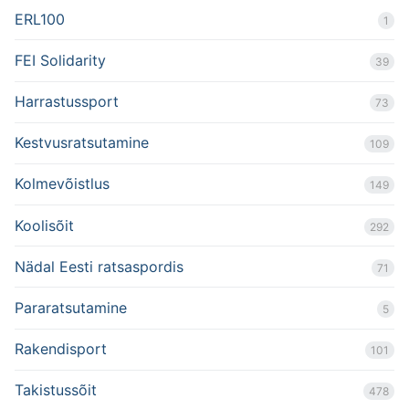
ERL100
1
FEI Solidarity
39
Harrastussport
73
Kestvusratsutamine
109
Kolmevõistlus
149
Koolisõit
292
Nädal Eesti ratsaspordis
71
Pararatsutamine
5
Rakendisport
101
Takistussõit
478