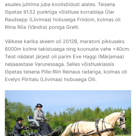
asudes juhtima juba koolisõidust alates. Teisena
lõpetas 91.52 punktiga võistluse korraldaja Ülar
Raudsepp (Liivimaa) hobusega Friidom, kolmas oli
Riina Rõa (Vändra) poniga Grelli.
Väikese karika skeem oli 2012B, maratoni pikkuseks
6000m kolme takistusega ning koonuste vahe +40cm.
Teist nädalat järjest oli parim Eve Haggi (Märjamaa)
neljaaastase Varunessaga. Selles võistlusklassis
lõpetas teisena Pille-Riin Reinaus radariga, kolmas oli
Evelyn Piiritalu (Liivimaa) hobusega Olli.