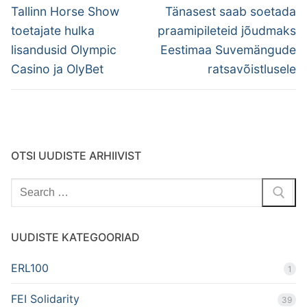
navigation
Previous
Next
Tallinn Horse Show
Tänasest saab soetada
post:
post:
toetajate hulka
praamipileteid jõudmaks
lisandusid Olympic
Eestimaa Suvemängude
Casino ja OlyBet
ratsavõistlusele
OTSI UUDISTE ARHIIVIST
Search
for:
UUDISTE KATEGOORIAD
ERL100
1
FEI Solidarity
39