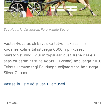
Eve Haggi ja Varunessa. Foto Maarja Saare
Vastse-Kuustes oli kavas ka tutvumisklass, mis
koosnes kolme takistusega 6000m pikkusest
maratonist ning +40cm täpsussõidust. Kahe osaleja
seas oli parim Kristina Roots (Liivimaa) hobusega Killu.
Teise tulemuse tegi Raudsepp neljaaastase hobusega
Silver Cannon.
Vastse-Kuuste võistluse tulemused
Post
PREVIOUS
NEXT