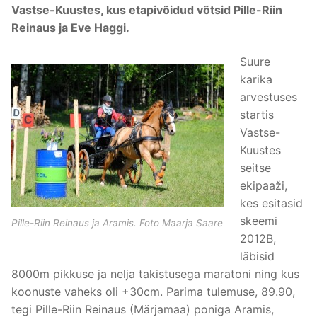
Vastse-Kuustes, kus etapivõidud võtsid Pille-Riin
Reinaus ja Eve Haggi.
Suure
karika
arvestuses
startis
Vastse-
Kuustes
seitse
ekipaaži,
kes esitasid
skeemi
Pille-Riin Reinaus ja Aramis. Foto Maarja Saare
2012B,
läbisid
8000m pikkuse ja nelja takistusega maratoni ning kus
koonuste vaheks oli +30cm. Parima tulemuse, 89.90,
tegi Pille-Riin Reinaus (Märjamaa) poniga Aramis,