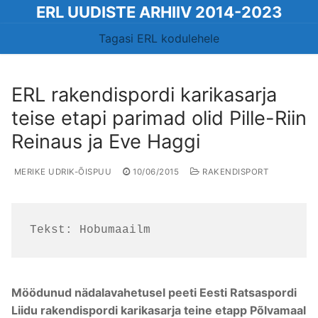
Skip
ERL UUDISTE ARHIIV 2014-2023
to
Tagasi ERL kodulehele
content
ERL rakendispordi karikasarja
teise etapi parimad olid Pille-Riin
Reinaus ja Eve Haggi
MERIKE UDRIK-ÕISPUU
10/06/2015
RAKENDISPORT
Tekst: Hobumaailm
Möödunud nädalavahetusel peeti Eesti Ratsaspordi
Liidu rakendispordi karikasarja teine etapp Põlvamaal