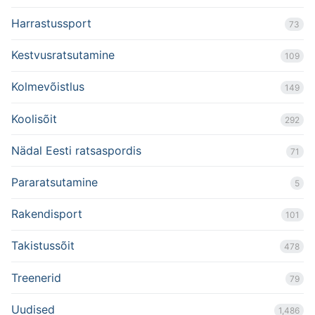
Harrastussport
73
Kestvusratsutamine
109
Kolmevõistlus
149
Koolisõit
292
Nädal Eesti ratsaspordis
71
Pararatsutamine
5
Rakendisport
101
Takistussõit
478
Treenerid
79
Uudised
1,486