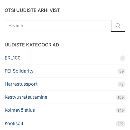
OTSI UUDISTE ARHIIVIST
Search
for:
UUDISTE KATEGOORIAD
ERL100
1
FEI Solidarity
39
Harrastussport
73
Kestvusratsutamine
109
Kolmevõistlus
149
Koolisõit
292