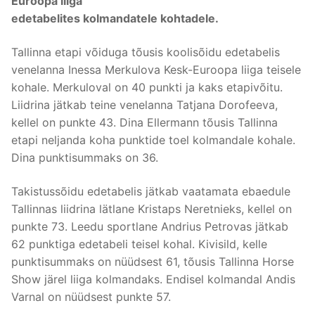
Euroopa liiga
edetabelites kolmandatele kohtadele.
Tallinna etapi võiduga tõusis koolisõidu edetabelis
venelanna Inessa Merkulova Kesk-Euroopa liiga teisele
kohale. Merkuloval on 40 punkti ja kaks etapivõitu.
Liidrina jätkab teine venelanna Tatjana Dorofeeva,
kellel on punkte 43. Dina Ellermann tõusis Tallinna
etapi neljanda koha punktide toel kolmandale kohale.
Dina punktisummaks on 36.
Takistussõidu edetabelis jätkab vaatamata ebaedule
Tallinnas liidrina lätlane Kristaps Neretnieks, kellel on
punkte 73. Leedu sportlane Andrius Petrovas jätkab
62 punktiga edetabeli teisel kohal. Kivisild, kelle
punktisummaks on nüüdsest 61, tõusis Tallinna Horse
Show järel liiga kolmandaks. Endisel kolmandal Andis
Varnal on nüüdsest punkte 57.