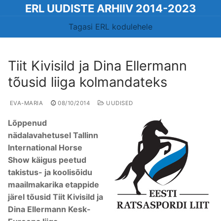
Skip
ERL UUDISTE ARHIIV 2014-2023
to
Tagasi ERL kodulehele
content
Tiit Kivisild ja Dina Ellermann
tõusid liiga kolmandateks
EVA-MARIA
08/10/2014
UUDISED
Lõppenud
nädalavahetusel Tallinn
International Horse
Show käigus peetud
takistus- ja koolisõidu
maailmakarika etappide
järel tõusid Tiit Kivisild ja
Dina Ellermann Kesk-