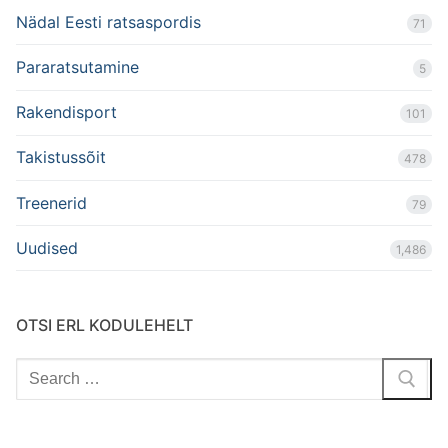
Nädal Eesti ratsaspordis
71
Pararatsutamine
5
Rakendisport
101
Takistussõit
478
Treenerid
79
Uudised
1,486
OTSI ERL KODULEHELT
Search
for: