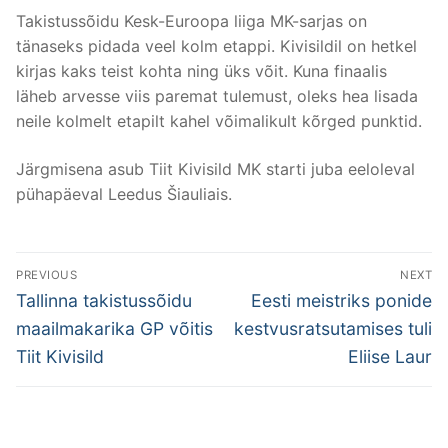
Takistussõidu Kesk-Euroopa liiga MK-sarjas on
tänaseks pidada veel kolm etappi. Kivisildil on hetkel
kirjas kaks teist kohta ning üks võit. Kuna finaalis
läheb arvesse viis paremat tulemust, oleks hea lisada
neile kolmelt etapilt kahel võimalikult kõrged punktid.
Järgmisena asub Tiit Kivisild MK starti juba eeloleval
pühapäeval Leedus Šiauliais.
Post
PREVIOUS
NEXT
navigation
Previous
Next
Tallinna takistussõidu
Eesti meistriks ponide
post:
post:
maailmakarika GP võitis
kestvusratsutamises tuli
Tiit Kivisild
Eliise Laur