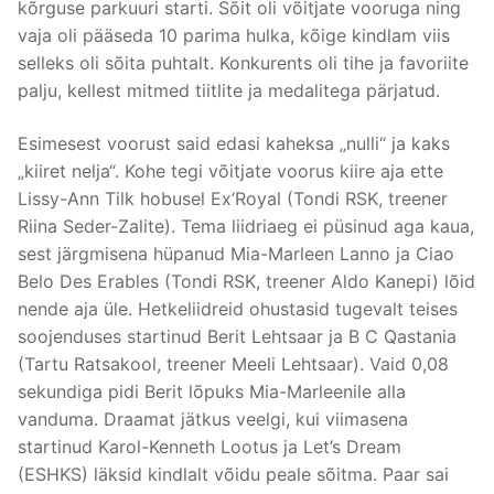
kõrguse parkuuri starti. Sõit oli võitjate vooruga ning
vaja oli pääseda 10 parima hulka, kõige kindlam viis
selleks oli sõita puhtalt. Konkurents oli tihe ja favoriite
palju, kellest mitmed tiitlite ja medalitega pärjatud.
Esimesest voorust said edasi kaheksa „nulli“ ja kaks
„kiiret nelja“. Kohe tegi võitjate voorus kiire aja ette
Lissy-Ann Tilk hobusel Ex’Royal (Tondi RSK, treener
Riina Seder-Zalite). Tema liidriaeg ei püsinud aga kaua,
sest järgmisena hüpanud Mia-Marleen Lanno ja Ciao
Belo Des Erables (Tondi RSK, treener Aldo Kanepi) lõid
nende aja üle. Hetkeliidreid ohustasid tugevalt teises
soojenduses startinud Berit Lehtsaar ja B C Qastania
(Tartu Ratsakool, treener Meeli Lehtsaar). Vaid 0,08
sekundiga pidi Berit lõpuks Mia-Marleenile alla
vanduma. Draamat jätkus veelgi, kui viimasena
startinud Karol-Kenneth Lootus ja Let’s Dream
(ESHKS) läksid kindlalt võidu peale sõitma. Paar sai