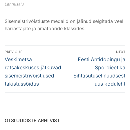
Lannusalu
Sisemeistrivõistluste medalid on jäänud selgitada veel
harrastajate ja amatööride klassides.
Post
PREVIOUS
NEXT
navigation
Previous
Next
Veskimetsa
Eesti Antidopingu ja
post:
post:
ratsakeskuses jätkuvad
Spordieetika
sisemeistrivõistlused
Sihtasutusel nüüdsest
takistussõidus
uus koduleht
OTSI UUDISTE ARHIIVIST