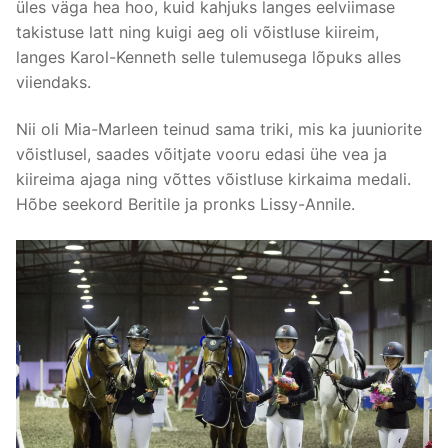
üles väga hea hoo, kuid kahjuks langes eelviimase
takistuse latt ning kuigi aeg oli võistluse kiireim,
langes Karol-Kenneth selle tulemusega lõpuks alles
viiendaks.
Nii oli Mia-Marleen teinud sama triki, mis ka juuniorite
võistlusel, saades võitjate vooru edasi ühe vea ja
kiireima ajaga ning võttes võistluse kirkaima medali.
Hõbe seekord Beritile ja pronks Lissy-Annile.