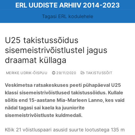
Skip
ERL UUDISTE ARHIIV 2014-2023
to
Tagasi ERL kodulehele
content
U25 takistussõidus
sisemeistrivõistlustel jagus
draamat küllaga
MERIKE UDRIK-ÕISPUU
29/11/2020
TAKISTUSSÕIT
Veskimetsa ratsakeskuses peeti pühapäeval U25
klassi sisemeistrivõistlused takistussõidus. Kullale
sõitis end 15-aastane Mia-Marleen Lanno, kes vaid
nädal tagasi sai kaela ka juuniorite
sisemeistrivõistluste kuldmedali.
Kõik 21 võistluspaari asusid suurte lootustega 135 m