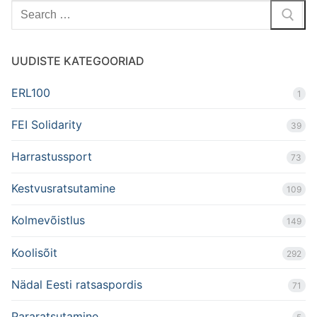
Search
for:
UUDISTE KATEGOORIAD
ERL100
1
FEI Solidarity
39
Harrastussport
73
Kestvusratsutamine
109
Kolmevõistlus
149
Koolisõit
292
Nädal Eesti ratsaspordis
71
Pararatsutamine