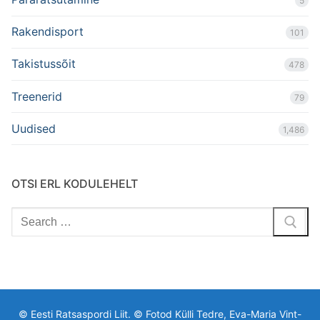
5
Rakendisport
101
Takistussõit
478
Treenerid
79
Uudised
1,486
OTSI ERL KODULEHELT
Search
for:
© Eesti Ratsaspordi Liit. © Fotod Külli Tedre, Eva-Maria Vint-